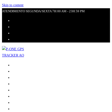
Skip to content
ATENDIMENTO SEGUNDA/SEXTA 7H:00 AM - 23H:59 PM
INÍCIO
VERSÃO DEMO
BLOG
INTEGRAÇÃO GPS
SOBRE NÓS
FAQ
GPS COMPATIVEIS
CONTACTO